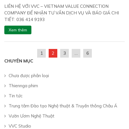
LIÊN HỆ VỚI VVC – VIETNAM VALUE CONNECTION
COMPANY ĐỂ NHẬN TƯ VẤN DỊCH VỤ VÀ BÁO GIÁ CHI
TIẾT: 036 414 9193
Xem thêm
1
2
3
…
6
CHUYÊN MỤC
Chưa được phân loại
Thiennga phim
Tin tức
Trung tâm Đào tạo Nghệ thuật & Truyền thông Châu Á
Vườn Ươm Nghệ Thuật
VVC Studio