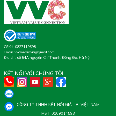
CSKH:
0827119698
Email:
vvcmediavn@gmail.com
Địa chỉ: số 54A nguyễn Chí Thanh, Đống Đa, Hà Nội
KẾT NỐI VỚI CHÚNG TÔI
CÔNG TY TNHH KẾT NỐI GIÁ TRỊ VIỆT NAM
MST: 0109014593