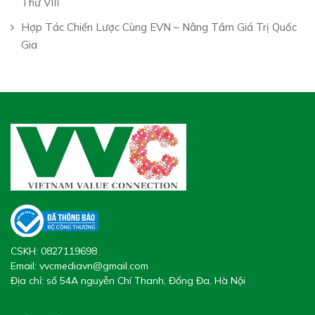
Thứ VIII
Hợp Tác Chiến Lược Cùng EVN – Nâng Tầm Giá Trị Quốc
Gia
CSKH:
0827119698
Email:
vvcmediavn@gmail.com
Địa chỉ: số 54A nguyễn Chí Thanh, Đống Đa, Hà Nội